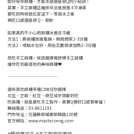
如何保存麻糬，才能冰過還是很Q的小秘訣！
其實，手工麻糬正確保存法是放進 #冷凍庫
要吃的時候放在室溫下，等退冰之後
再吃口感還是很 Q、很軟
如果真的不小心把麻糬冰進去冷藏
方法1：將麻糬放進電鍋，稍微燜蒸2-3分鐘
方法2：噴點水包好，用低瓦數微波加熱2-3分鐘
想吃手工麻糬，就該選擇曾師傅手工麻糬
讓你吃到最道地的美味麻糬❤️
────────────
還有其他麻糬多種口味任你選擇
花生、芝麻、紅豆、綠豆或芋頭都好吃
吃麻糬，就是要吃手工製作，真實Q彈好口感曾幸福！
聯絡電話：03-8611191
門市地址：花蓮縣新城鄉新興路130號
官方網站：www.masterzeng.com
#堅持曾功夫 #手工製作的美味