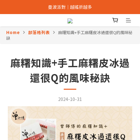
辣友評選NO.1｜經典辣椒禮盒8折
曼波派對｜越搖折越多
加入會員｜最高可折抵150元
Home
部落格列表
麻糬知識+手工麻糬皮冰過還很Q的風味秘
辣友評選NO.1｜經典辣椒禮盒8折
訣
麻糬知識+手工麻糬皮冰過
還很Q的風味秘訣
2024-10-31