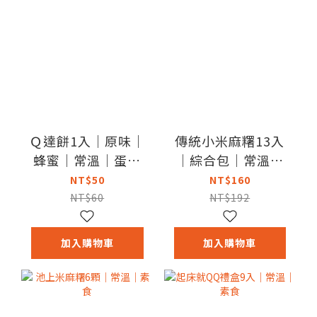
Ｑ達餅1入｜原味｜
傳統小米麻糬13入
蜂蜜｜常溫｜蛋奶
｜綜合包｜常溫｜
素
素食
NT$50
NT$160
NT$60
NT$192
加入購物車
加入購物車