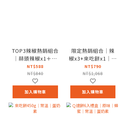
TOP3辣椒熱銷組合
限定熱銷組合｜辣
｜蒜頭辣椒x1＋菜
椒x3+來吃餅x1｜蒜
脯辣椒x1＋茶油剝
頭辣椒450g｜菜脯
NT$588
NT$790
椒中辣x1＋Q達餅
辣椒450g｜來吃餅
NT$840
NT$1,068
30gx2(口味隨機)｜
450g｜常溫
常溫
加入購物車
加入購物車