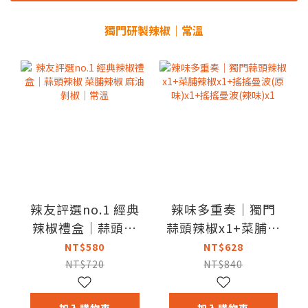
獨門研製辣椒｜常溫
辣友評選no.1 經典
辣味多重奏｜獨門
辣椒禮盒｜蒜頭辣
蒜頭辣椒x1+菜脯辣
椒 菜脯辣椒 麻油剝
椒x1+搖搖曼波(原
NT$580
NT$628
椒｜常溫
味)x1+搖搖曼波(辣
NT$720
NT$840
味)x1
加入購物車
加入購物車