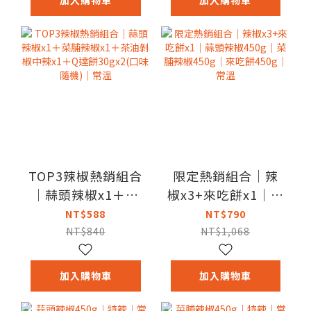
TOP3辣椒熱銷組合
限定熱銷組合｜辣
｜蒜頭辣椒x1＋菜
椒x3+來吃餅x1｜蒜
脯辣椒x1＋茶油剝
頭辣椒450g｜菜脯
NT$588
NT$790
椒中辣x1＋Q達餅
辣椒450g｜來吃餅
NT$840
NT$1,068
30gx2(口味隨機)｜
450g｜常溫
常溫
加入購物車
加入購物車