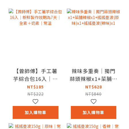
【曾師傅】手工薯
辣味多重奏｜獨門
芋綜合包16入｜新
蒜頭辣椒x1+菜脯辣
鮮製作效期為7天｜
椒x1+搖搖曼波(原
NT$185
NT$628
全素＋奶素｜常溫
味)x1+搖搖曼波(辣
NT$222
NT$840
味)x1
加入購物車
加入購物車