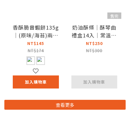
售完
香酥脆曾蝦餅135g
奶油酥條｜酥琴曲
｜(原味/海苔)兩種
禮盒14入｜常溫｜
口味｜常溫
蛋奶素
NT$145
NT$250
NT$174
NT$300
加入購物車
加入購物車
查看更多