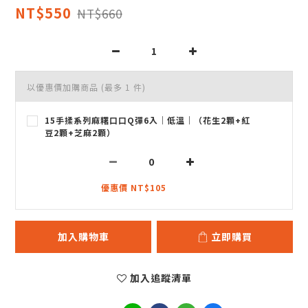
NT$550
NT$660
以優惠價加購商品
(最多 1 件)
15手揉系列麻糬口口Q彈6入｜低溫｜（花生2顆+紅
豆2顆+芝麻2顆）
優惠價 NT$105
加入購物車
立即購買
加入追蹤清單