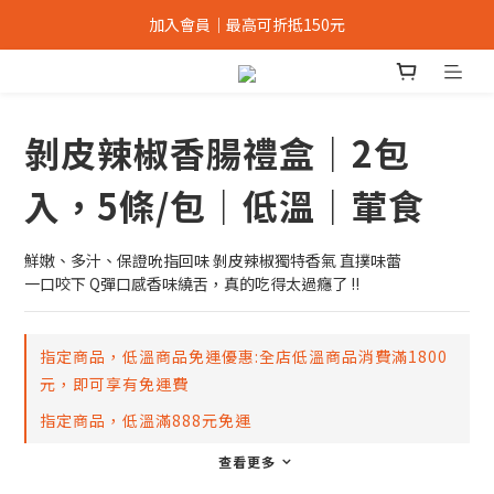
辣友評選NO.1｜經典辣椒禮盒8折
加入會員｜最高可折抵150元
辣友評選NO.1｜經典辣椒禮盒8折
剝皮辣椒香腸禮盒｜2包
入，5條/包｜低溫｜葷食
鮮嫩、多汁、保證吮指回味 剝皮辣椒獨特香氣 直撲味蕾
一口咬下 Q彈口感香味繞舌，真的吃得太過癮了 !!
指定商品，低溫商品免運優惠:全店低溫商品消費滿1800
元，即可享有免運費
指定商品，低溫滿888元免運
查看更多