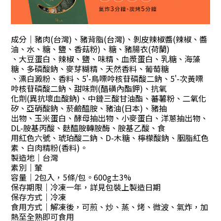
成分｜豬肉(台灣)、豬背脂(台灣)、剝皮辣椒醬(辣椒、醬
油、水、糖、鹽、香菇粉)、糖、豬腸衣(荷蘭)
、大豆蛋白、辣椒、鹽、味精、血漿蛋白、乳糖、海藻
糖、多磷酸鈉、麥芽糊精、天然香料、葡萄糖
、漂白澱粉、香料、5'-鳥嘌呤核苷磷酸二鈉、5'-次黃嘌
呤核苷磷酸二鈉、甜味劑(醋磺內酯鉀)、抗氧
化劑(異抗壞血酸鈉)、中鏈三酸甘油酯、蕃薯粉、二氧化
矽、亞硝酸鈉、菸鹼醯胺、豬油(日本)、豬抽
出物、玉米蛋白、酵母抽出物、小麥蛋白、洋蔥抽出物、
DL-胺基丙酸、麩醯胺轉胺酶、胺基乙酸、食
用紅色六號、琥珀酸二鈉、D-木糖、檸檬酸鈉、胭脂紅色
素、白肉精粉(香料)。
製造地｜台灣
素別｜葷
容量｜2包入，5條/包。600g±3%
保存期限｜冷凍一年，詳見包裝上製造日期
保存方式｜冷凍
食用方式｜解凍後，可煎、炒、蒸、烤、微波、氣炸，加
熱至全熟即可食用