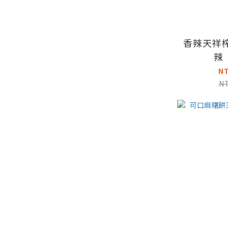
香辣天祥榨
辣
N
N