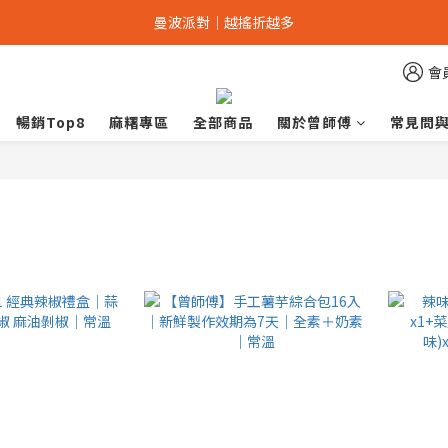
辣友評選NO.1｜經典辣椒禮盒8折
曼波派對｜越搖折越多
加入會員｜最高可折抵150元
會
辣友評選NO.1｜經典辣椒禮盒8折
暢銷Top8
麻糬專區
全部商品
關於曾師傅
常見問