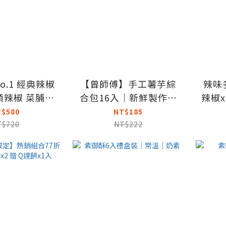
o.1 經典辣椒
【曾師傅】手工薯芋綜
辣味
頭辣椒 菜脯辣
合包16入｜新鮮製作效
辣椒x
油剝椒｜常溫
期為7天｜全素＋奶素｜
搖曼波
T$580
NT$185
常溫
T$720
NT$222