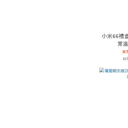
小米66禮
常
N
N