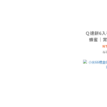
Ｑ達餅6
蜂蜜｜
N
N