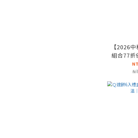
【2026
組合77
x2 贈
N
N