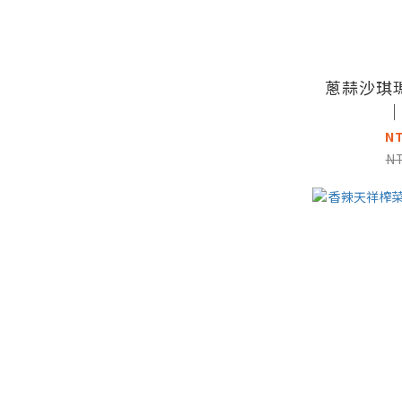
蔥蒜沙琪
N
N