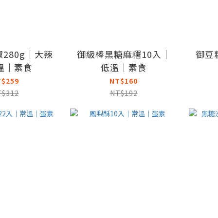
280g｜大辣
御級棒黑糖麻糬10入｜
御豆
溫｜素食
低溫｜素食
T$259
NT$160
T$312
NT$192