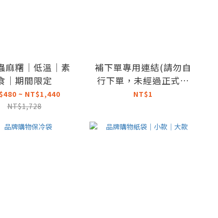
蟲麻糬｜低溫｜素
補下單專用連結(請勿自
食｜期間限定
行下單，未經過正式確
認訂單會直接取消)
$480 ~ NT$1,440
NT$1
NT$1,728