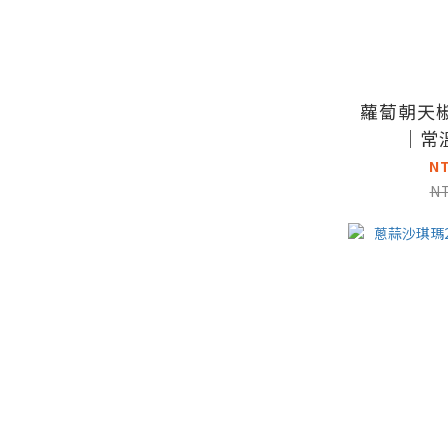
蘿蔔朝天椒
｜常
N
N