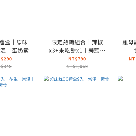
入禮盒｜原味｜
限定熱銷組合｜辣椒
雞母
常溫｜蛋奶素
x3+來吃餅x1｜蒜頭辣
椒450g｜菜脯辣椒450g
T$290
NT$790
NT
｜來吃餅450g｜常溫
T$348
NT$1,068