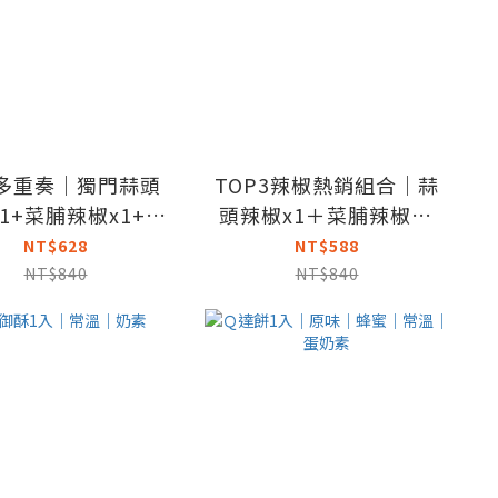
多重奏｜獨門蒜頭
TOP3辣椒熱銷組合｜蒜
1+菜脯辣椒x1+搖
頭辣椒x1＋菜脯辣椒x1
(原味)x1+搖搖曼
＋茶油剝椒中辣x1＋Q
NT$628
NT$588
波(辣味)x1
達餅30gx2(口味隨機)｜
NT$840
NT$840
常溫