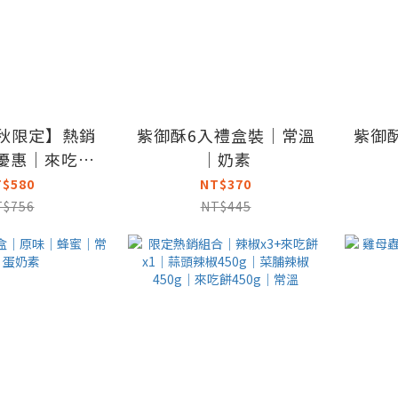
中秋限定】熱銷
紫御酥6入禮盒裝｜常溫
紫御
折優惠｜來吃餅
｜奶素
 Q達餅x1入
T$580
NT$370
T$756
NT$445